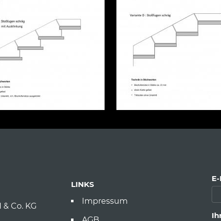
E-
LINKS
Impressum
& Co. KG
Ih
AGB