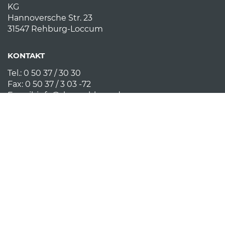
KG
Hannoversche Str. 23
31547 Rehburg-Loccum
KONTAKT
Tel.: 0 50 37 / 30 30
Fax: 0 50 37 / 3 03 -72
E-mail:
info@rbm-rehburg.de
LINKS
Impressum
AGB
Datenschutz
Hinweisgebersystem